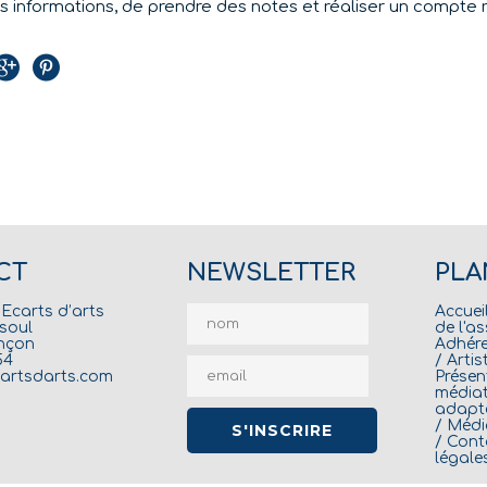
les informations, de prendre des notes et réaliser un compte 
CT
NEWSLETTER
PLA
 Ecarts d’arts
Accuei
esoul
de l'a
nçon
Adhére
54
/
Artis
artsdarts.com
Présen
médiat
adapt
/
Média
/
Cont
légale