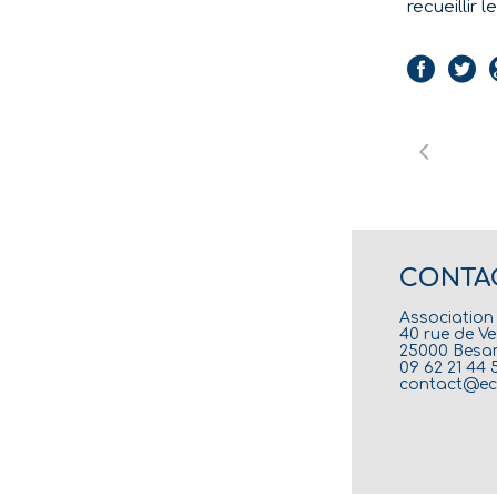
recueillir 
CONTA
Association
40 rue de V
25000 Besa
09 62 21 44 
contact@ec