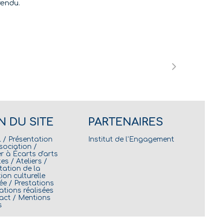
rendu.
N DU SITE
PARTENAIRES
l
/
Présentation
Institut de l'Engagement
ssociation
/
r à Écarts d'arts
tes
/
Ateliers
/
tation de la
ion culturelle
ée
/
Prestations
tions réalisées
act
/
Mentions
s