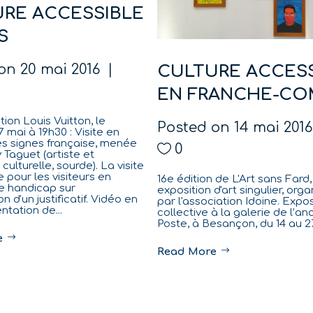
RE ACCESSIBLE
S
on
20 mai 2016
CULTURE ACCES
EN FRANCHE-CO
ion Louis Vuitton, le
Posted on
14 mai 201
 mai à 19h30 : Visite en
s signes française, menée
0
 Taguet (artiste et
culturelle, sourde). La visite
e pour les visiteurs en
16e édition de L'Art sans Fard,
de handicap sur
exposition d'art singulier, org
n d'un justificatif. Vidéo en
par l'association Idoine. Expos
ntation de...
collective à la galerie de l’an
Poste, à Besançon, du 14 au 27 
e
Read More