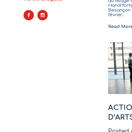
au village
Handi’forts
Besançon le
février...
Read Mor
ACTIO
D’ART
Posted 