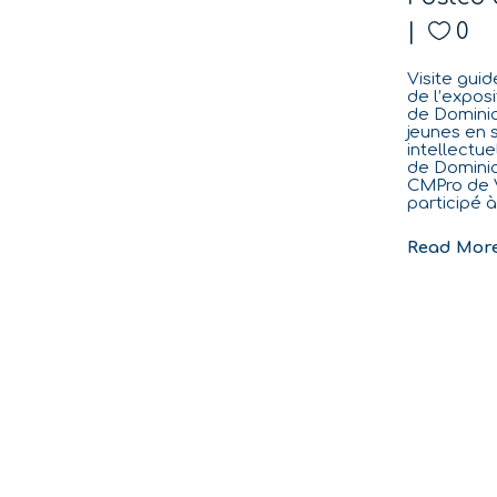
0
Visite gui
de l’expos
de Domini
jeunes en 
intellectu
de Dominiq
CMPro de V
participé à
Read Mor