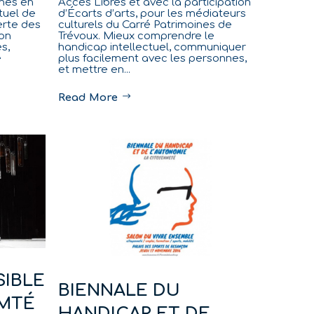
unes en
Accès Libres et avec la participation
tuel de
d’Écarts d’arts, pour les médiateurs
erte des
culturels du Carré Patrimoines de
on
Trévoux. Mieux comprendre le
s,
handicap intellectuel, communiquer
e
plus facilement avec les personnes,
et mettre en...
Read More
SIBLE
BIENNALE DU
MTÉ
HANDICAP ET DE