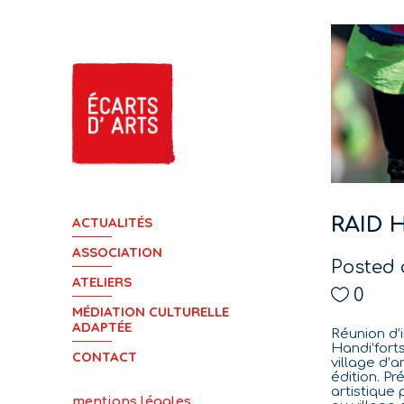
RAID 
ACTUALITÉS
ASSOCIATION
Posted 
ATELIERS
0
MÉDIATION CULTURELLE
ADAPTÉE
Réunion d’
Handi’forts
CONTACT
village d’
édition. Pr
artistique
mentions légales