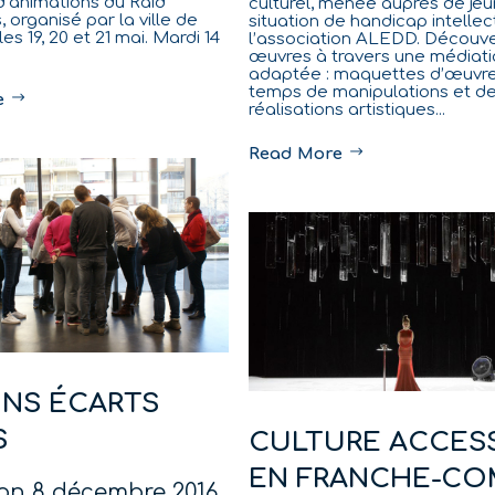
 d’animations du Raid
culturel, menée auprès de je
, organisé par la ville de
situation de handicap intellec
s 19, 20 et 21 mai. Mardi 14
l’association ALEDD. Découv
œuvres à travers une médiati
adaptée : maquettes d’œuvre
temps de manipulations et d
e
réalisations artistiques...
Read More
NS ÉCARTS
S
CULTURE ACCES
EN FRANCHE-CO
on
8 décembre 2016