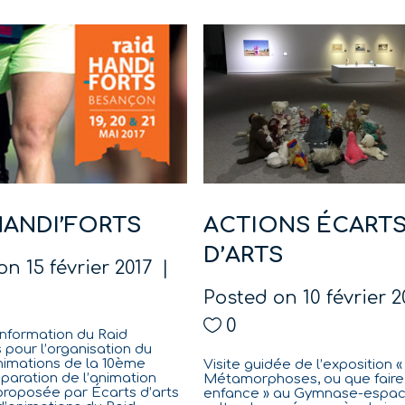
HANDI’FORTS
ACTIONS ÉCART
D’ARTS
on
15 février 2017
Posted on
10 février 
0
information du Raid
 pour l’organisation du
animations de la 10ème
Visite guidée de l’exposition «
éparation de l’animation
Métamorphoses, ou que faire
 proposée par Écarts d’arts
enfance » au Gymnase-espa