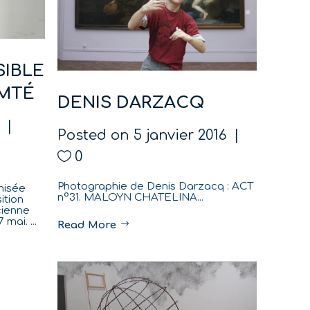
SIBLE
MTÉ
DENIS DARZACQ
6
Posted on
5 janvier 2016
0
Photographie de Denis Darzacq : ACT
anisée
n°31. MALOYN CHATELINA...
ition
cienne
mai. ...
Read More