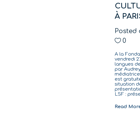
CULTU
À PARI
Posted 
0
A la Fondat
vendredi 27
langues de
par Audrey
médiatrice 
est gratuit
situation 
présentatio
LSF : prése
Read Mor