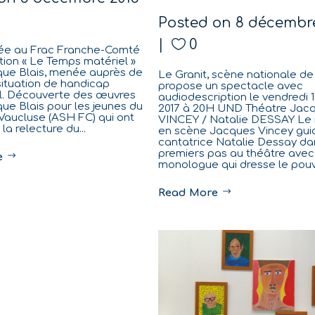
Posted on
8 décembre
0
dée au Frac Franche-Comté
ition « Le Temps matériel »
que Blais, menée auprès de
Le Granit, scène nationale de
situation de handicap
propose un spectacle avec
el. Découverte des œuvres
audiodescription le vendredi 1
ue Blais pour les jeunes du
2017 à 20H UND Théatre Jac
aucluse (ASH FC) qui ont
VINCEY / Natalie DESSAY Le
 la relecture du...
en scène Jacques Vincey gui
cantatrice Natalie Dessay da
premiers pas au théâtre avec
e
monologue qui dresse le pouvoi
Read More